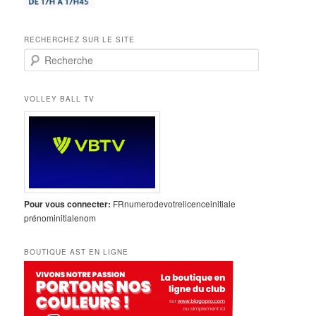
RECHERCHEZ SUR LE SITE
R
e
c
h
VOLLEY BALL TV
e
r
c
h
e
Pour vous connecter:
FRnumerodevotrelicenceinitiale
prénominitialenom
BOUTIQUE AST EN LIGNE