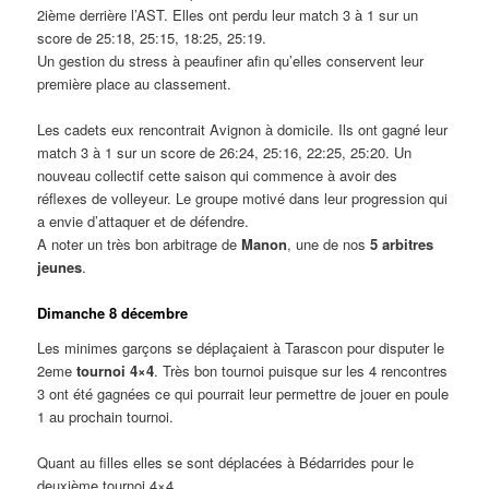
2ième derrière l’AST. Elles ont perdu leur match 3 à 1 sur un
score de 25:18, 25:15, 18:25, 25:19.
Un gestion du stress à peaufiner afin qu’elles conservent leur
première place au classement.
Les cadets eux rencontrait Avignon à domicile. Ils ont gagné leur
match 3 à 1 sur un score de 26:24, 25:16, 22:25, 25:20. Un
nouveau collectif cette saison qui commence à avoir des
réflexes de volleyeur. Le groupe motivé dans leur progression qui
a envie d’attaquer et de défendre.
A noter un très bon arbitrage de
Manon
, une de nos
5 arbitres
jeunes
.
Dimanche 8 décembre
Les minimes garçons se déplaçaient à Tarascon pour disputer le
2eme
tournoi 4×4
. Très bon tournoi puisque sur les 4 rencontres
3 ont été gagnées ce qui pourrait leur permettre de jouer en poule
1 au prochain tournoi.
Quant au filles elles se sont déplacées à Bédarrides pour le
deuxième tournoi 4×4.