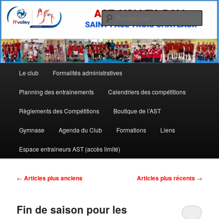
Aller
Aller
Allez l'AST
au
au
Rech
contenu
contenu
principal
secondaire
Site de l'Association Sportive
Tricastine de Volley Ball
Menu
Le club
Formalités administratives
principal
Planning des entrainements
Calendriers des compétitions
Règlements des Compétitions
Boutique de l’AST
Gymnase
Agenda du Club
Formations
Liens
Espace entraineurs AST (accès limité)
Navigation
←
Articles plus anciens
Articles plus récents
→
des
articles
Fin de saison pour les