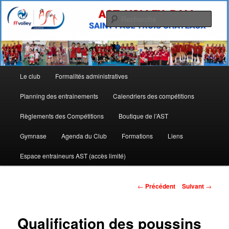
Aller
Allez l'AST
au
Rech
contenu
principal
Site de l'Association Sportive
Tricastine de Volley Ball
Menu
Le club
Formalités administratives
principal
Planning des entrainements
Calendriers des compétitions
Règlements des Compétitions
Boutique de l’AST
Gymnase
Agenda du Club
Formations
Liens
Espace entraineurs AST (accès limité)
Navigation
←
Précédent
Suivant
→
des
articles
Qualification des poussins