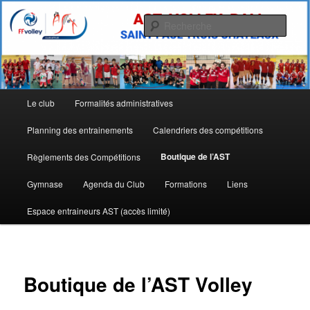
Aller
Allez l'AST
au
Rech
contenu
principal
Site de l'Association Sportive
Tricastine de Volley Ball
Menu
Le club
Formalités administratives
principal
Planning des entrainements
Calendriers des compétitions
Boutique de l’AST
Règlements des Compétitions
Gymnase
Agenda du Club
Formations
Liens
Espace entraineurs AST (accès limité)
Boutique de l’AST Volley