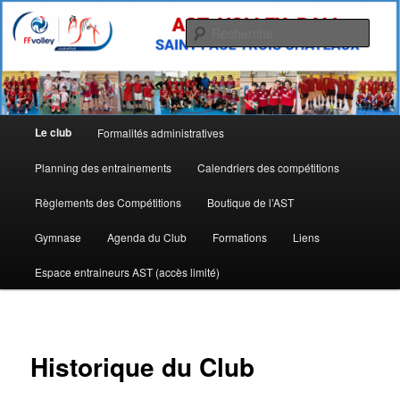
Aller
Allez l'AST
au
Rech
contenu
principal
Site de l'Association Sportive
Tricastine de Volley Ball
Menu
Le club
Formalités administratives
principal
Planning des entrainements
Calendriers des compétitions
Règlements des Compétitions
Boutique de l’AST
Gymnase
Agenda du Club
Formations
Liens
Espace entraineurs AST (accès limité)
Historique du Club