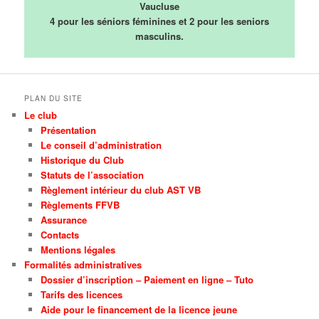
Vaucluse
4 pour les séniors féminines et
2 pour les seniors
masculins.
PLAN DU SITE
Le club
Présentation
Le conseil d’administration
Historique du Club
Statuts de l’association
Règlement intérieur du club AST VB
Règlements FFVB
Assurance
Contacts
Mentions légales
Formalités administratives
Dossier d’inscription – Paiement en ligne – Tuto
Tarifs des licences
Aide pour le financement de la licence jeune