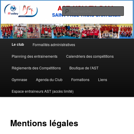
Aller
Allez l'AST
au
Rech
contenu
principal
Site de l'Association Sportive
Tricastine de Volley Ball
Menu
Le club
Formalités administratives
principal
Planning des entrainements
Calendriers des compétitions
Règlements des Compétitions
Boutique de l’AST
Gymnase
Agenda du Club
Formations
Liens
Espace entraineurs AST (accès limité)
Mentions légales