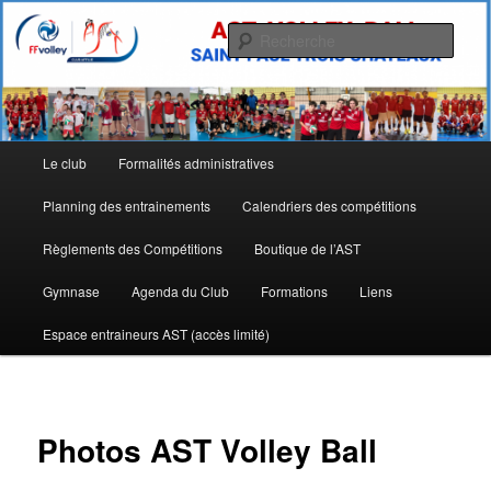
Aller
Allez l'AST
au
Rech
contenu
principal
Site de l'Association Sportive
Tricastine de Volley Ball
Menu
Le club
Formalités administratives
principal
Planning des entrainements
Calendriers des compétitions
Règlements des Compétitions
Boutique de l’AST
Gymnase
Agenda du Club
Formations
Liens
Espace entraineurs AST (accès limité)
Photos AST Volley Ball